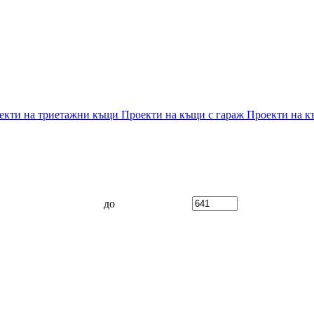
екти на триетажни къщи
Проекти на къщи с гараж
Проекти на к
до