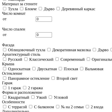
Материал за стените
Тухла
Блокче
Дърво
Деревянный каркас
Число комнат
от
Число спален
от
Фасада
Облицовочный тухла
Декоративная мазилка
Дърво
Архитектурный стиль
Русский
Классический
Современный
Оригиналь
Крыша
Односкатная
Двускатная
Плоская
Вальмовая
Остекление
Панорамное остекление
Второй свет
Гараж
1 гараж
2 гаража
Форма и расположение
Квадратный
Узкий
Угловой
Особенности
С террасой
С балконом
№ на 2 семьи
2 входа
Дополнительно