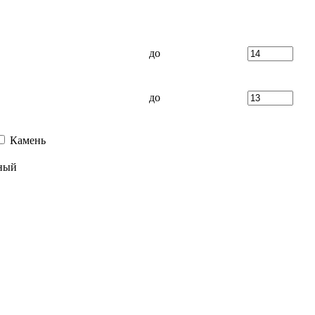
до
до
Камень
ный