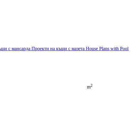
ъщи с мансарда
Проекти на къщи с мазета
House Plans with Pool
2
m