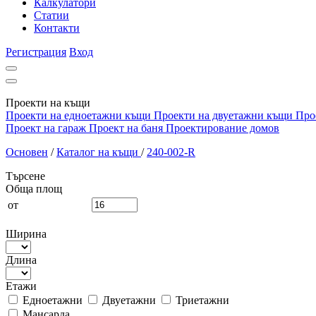
Калкулатори
Статии
Контакти
Регистрация
Вход
Проекти на къщи
Проекти на едноетажни къщи
Проекти на двуетажни къщи
Про
Проект на гараж
Проект на баня
Проектирование домов
Основен
/
Каталог на къщи
/
240-002-R
Търсене
Обща площ
от
Ширина
Длина
Етажи
Едноетажни
Двуетажни
Триетажни
Мансарда