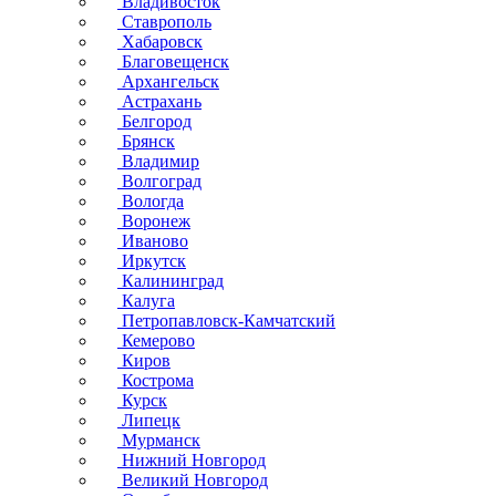
Владивосток
Ставрополь
Хабаровск
Благовещенск
Архангельск
Астрахань
Белгород
Брянск
Владимир
Волгоград
Вологда
Воронеж
Иваново
Иркутск
Калининград
Калуга
Петропавловск-Камчатский
Кемерово
Киров
Кострома
Курск
Липецк
Мурманск
Нижний Новгород
Великий Новгород