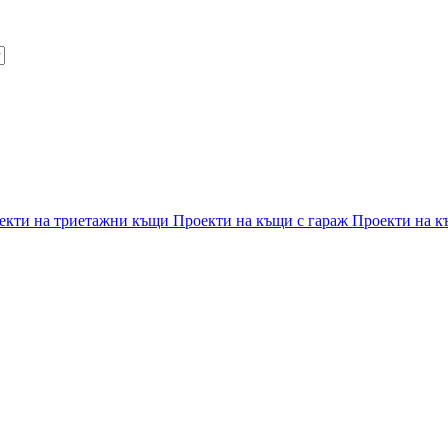
екти на триетажни къщи
Проекти на къщи с гараж
Проекти на к