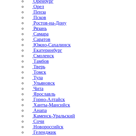
Оренбург
Орел
Пенза
Псков
Ростов-на-Дону
Рязань
Самара
Саратов
Южно-Сахалинск
Екатеринбург
Смоленск
Тамбов
Тверь
Томск
Тула
Ульяновск
Чита
Ярославль
Горно-Алтайск
Ханты-Мансийск
Анапа
Каменск-Уральский
Сочи
Новороссийск
Геленджик