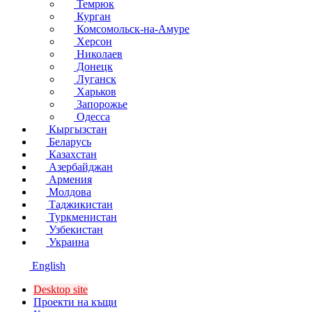
Темрюк
Курган
Комсомольск-на-Амуре
Херсон
Николаев
Донецк
Луганск
Харьков
Запорожье
Одесса
Кыргызстан
Беларусь
Казахстан
Азербайджан
Армения
Молдова
Таджикистан
Туркменистан
Узбекистан
Украина
English
Desktop site
Проекти на къщи