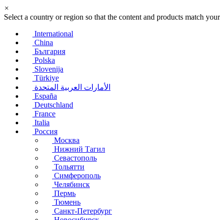
×
Select a country or region so that the content and products match your
International
China
България
Polska
Slovenija
Türkiye
الأمارات العربية المتحدة
España
Deutschland
France
Italia
Россия
Москва
Нижний Тагил
Севастополь
Тольятти
Симферополь
Челябинск
Пермь
Тюмень
Санкт-Петербург
Новосибирск