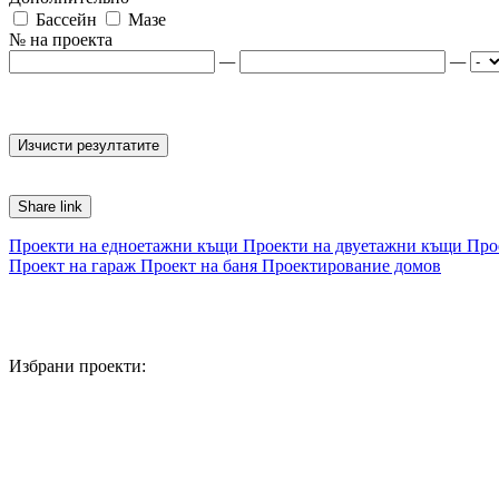
Бассейн
Мазе
№ на проекта
—
—
Share link
Проекти на едноетажни къщи
Проекти на двуетажни къщи
Про
Проект на гараж
Проект на баня
Проектирование домов
Избрани проекти: