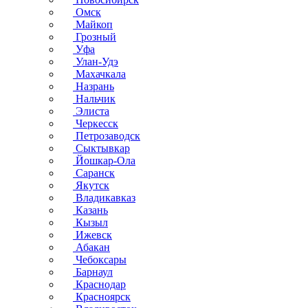
Омск
Майкоп
Грозный
Уфа
Улан-Удэ
Махачкала
Назрань
Нальчик
Элиста
Черкесск
Петрозаводск
Сыктывкар
Йошкар-Ола
Саранск
Якутск
Владикавказ
Казань
Кызыл
Ижевск
Абакан
Чебоксары
Барнаул
Краснодар
Красноярск