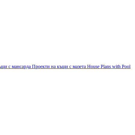
ъщи с мансарда
Проекти на къщи с мазета
House Plans with Pool