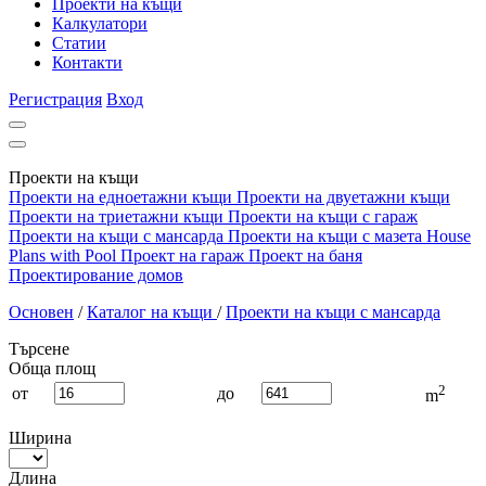
Проекти на къщи
Калкулатори
Статии
Контакти
Регистрация
Вход
Проекти на къщи
Проекти на едноетажни къщи
Проекти на двуетажни къщи
Проекти на триетажни къщи
Проекти на къщи с гараж
Проекти на къщи с мансарда
Проекти на къщи с мазета
House
Plans with Pool
Проект на гараж
Проект на баня
Проектирование домов
Основен
/
Каталог на къщи
/
Проекти на къщи с мансарда
Търсене
Обща площ
2
от
до
m
Ширина
Длина