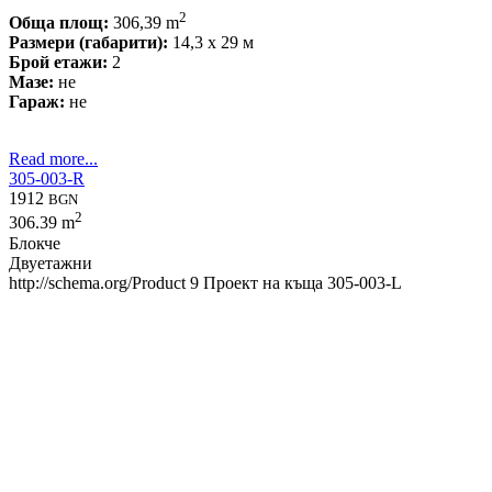
2
Обща площ:
306,39 m
Размери (габарити):
14,3 x 29 м
Брой етажи:
2
Мазе:
не
Гараж:
не
Read more...
305-003-R
1912
BGN
2
306.39 m
Блокче
Двуетажни
http://schema.org/Product
9
Проект на къща 305-003-L