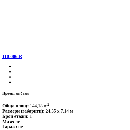
110-006-R
Проект на баня
2
Обща площ:
144,18 m
Размери (габарити):
24,35 x 7,14 м
Брой етажи:
1
Мазе:
не
Гараж:
не