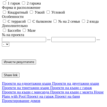
1 гараж
2 гаража
Форма и расположение
Квадратный
Узкий
Угловой
Особенности
С террасой
С балконом
№ на 2 семьи
2 входа
Дополнительно
Бассейн
Мазе
№ на проекта
—
—
Share link
Проекти на едноетажни къщи
Проекти на двуетажни къщи
Проекти на триетажни къщи
Проекти на къщи с гараж
Проекти на къщи с мансарда
Проекти на къщи с мазета
House
Plans with Pool
Проект на гараж
Проект на баня
Проектирование домов