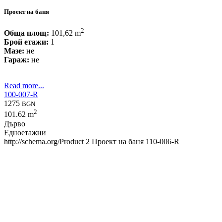
Проект на баня
2
Обща площ:
101,62 m
Брой етажи:
1
Мазе:
не
Гараж:
не
Read more...
100-007-R
1275
BGN
2
101.62 m
Дърво
Едноетажни
http://schema.org/Product
2
Проект на баня 110-006-R