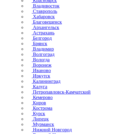
Красноярск
Владивосток
Ставрополь
Хабаровск
Благовещенск
Архангельск
Астрахань
Белгород
Брянск
Владимир
Волгоград
Вологда
Воронеж
Иваново
Иркутск
Калининград
Калуга
Петропавловск-Камчатский
Кемерово
Киров
Кострома
Курск
Липецк
Мурманск
Нижний Новгород