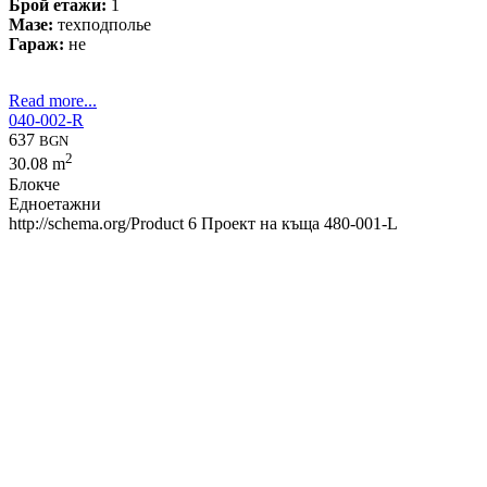
Брой етажи:
1
Мазе:
техподполье
Гараж:
не
Read more...
040-002-R
637
BGN
2
30.08 m
Блокче
Едноетажни
http://schema.org/Product
6
Проект на къща 480-001-L