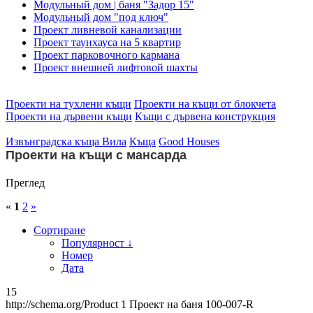
Модульный дом | баня "Задор 15"
Модульный дом "под ключ"
Проект ливневой канализации
Проект таунхауса на 5 квартир
Проект парковочного кармана
Проект внешней лифтовой шахты
Проекти на тухлени къщи
Проекти на къщи от блокчета
Проекти на дървени къщи
Къщи с дървена конструкция
Извънградска къща
Вила
Къща
Good Houses
Проекти на къщи с мансарда
Преглед
«
1
2
»
Сортиране
Популярност ↓
Номер
Дата
15
http://schema.org/Product
1
Проект на баня 100-007-R