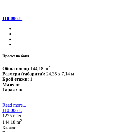
110-006-L
Проект на баня
2
Обща площ:
144,18 m
Размери (габарити):
24,35 x 7,14 м
Брой етажи:
1
Мазе:
не
Гараж:
не
Read more...
110-006-L
1275
BGN
2
144.18 m
Блокче