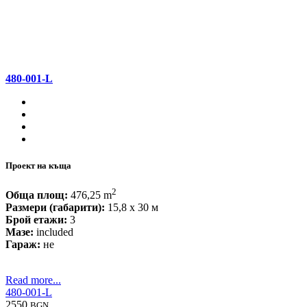
480-001-L
Проект на къща
2
Обща площ:
476,25 m
Размери (габарити):
15,8 x 30 м
Брой етажи:
3
Мазе:
included
Гараж:
не
Read more...
480-001-L
2550
BGN