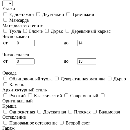
Етажи
Едноетажни
Двуетажни
Триетажни
Мансарда
Материал за стените
Тухла
Блокче
Дърво
Деревянный каркас
Число комнат
от
до
Число спален
от
до
Фасада
Облицовочный тухла
Декоративная мазилка
Дърво
Камень
Архитектурный стиль
Русский
Классический
Современный
Оригинальный
Крыша
Односкатная
Двускатная
Плоская
Вальмовая
Остекление
Панорамное остекление
Второй свет
Гараж