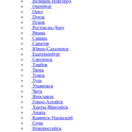
Великий Новгород
Оренбург
Орел
Пенза
Псков
Ростов-на-Дону
Рязань
Самара
Саратов
Южно-Сахалинск
Екатеринбург
Смоленск
Тамбов
Тверь
Томск
Тула
Ульяновск
Чита
Ярославль
Горно-Алтайск
Ханты-Мансийск
Анапа
Каменск-Уральский
Сочи
Новороссийск