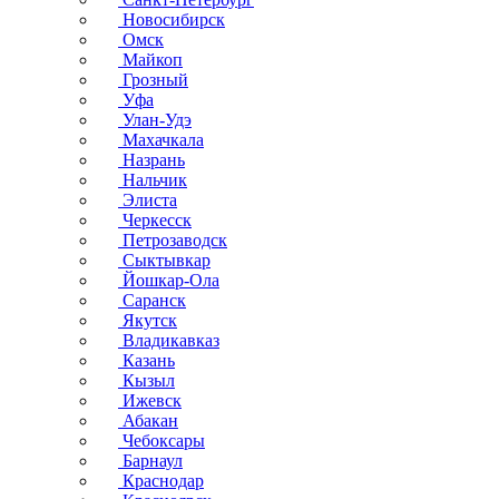
Новосибирск
Омск
Майкоп
Грозный
Уфа
Улан-Удэ
Махачкала
Назрань
Нальчик
Элиста
Черкесск
Петрозаводск
Сыктывкар
Йошкар-Ола
Саранск
Якутск
Владикавказ
Казань
Кызыл
Ижевск
Абакан
Чебоксары
Барнаул
Краснодар