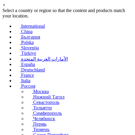
×
Select a country or region so that the content and products match
your location.
International
China
България
Polska
Slovenija
Türkiye
الأمارات العربية المتحدة
España
Deutschland
France
Italia
Россия
Москва
Нижний Тагил
Севастополь
Тольятти
Симферополь
Челябинск
Пермь
Тюмень
Санкт-Петербург