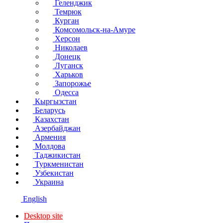
Геленджик
Темрюк
Курган
Комсомольск-на-Амуре
Херсон
Николаев
Донецк
Луганск
Харьков
Запорожье
Одесса
Кыргызстан
Беларусь
Казахстан
Азербайджан
Армения
Молдова
Таджикистан
Туркменистан
Узбекистан
Украина
English
Desktop site