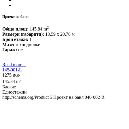
Проект на баня
2
Обща площ:
145,84 m
Размери (габарити):
18,59 x 20,78 м
Брой етажи:
1
Мазе:
техподполье
Гараж:
не
Read more...
145-001-L
1275
BGN
2
145.84 m
Блокче
Едноетажни
http://schema.org/Product
5
Проект на баня 040-002-R