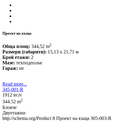
Проект на къща
2
Обща площ:
344,52 m
Размери (габарити):
15,13 x 21,71 м
Брой етажи:
2
Мазе:
техподполье
Гараж:
не
Read more...
345-001-R
1912
BGN
2
344.52 m
Блокче
Двуетажни
http://schema.org/Product
8
Проект на къща 305-003-R