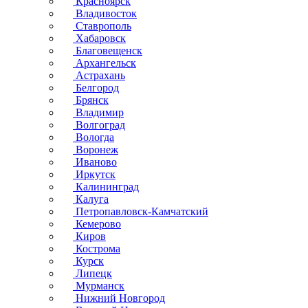
Красноярск
Владивосток
Ставрополь
Хабаровск
Благовещенск
Архангельск
Астрахань
Белгород
Брянск
Владимир
Волгоград
Вологда
Воронеж
Иваново
Иркутск
Калининград
Калуга
Петропавловск-Камчатский
Кемерово
Киров
Кострома
Курск
Липецк
Мурманск
Нижний Новгород