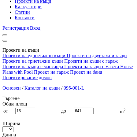
Проекти на къщи
Калкулатори
Статии
Контакти
Регистрация
Вход
Проекти на къщи
Проекти на едноетажни къщи
Проекти на двуетажни къщи
Проекти на триетажни къщи
Проекти на къщи с гараж
Проекти на къщи с мансарда
Проекти на къщи с мазета
House
Plans with Pool
Проект на гараж
Проект на баня
Проектирование домов
Основен
/
Каталог на къщи
/
095-001-L
Търсене
Обща площ
2
от
до
m
Ширина
Длина