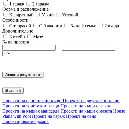
1 гараж
2 гаража
Форма и расположение
Квадратный
Узкий
Угловой
Особенности
С террасой
С балконом
№ на 2 семьи
2 входа
Дополнительно
Бассейн
Мазе
№ на проекта
—
—
Share link
Проекти на едноетажни къщи
Проекти на двуетажни къщи
Проекти на триетажни къщи
Проекти на къщи с гараж
Проекти на къщи с мансарда
Проекти на къщи с мазета
House
Plans with Pool
Проект на гараж
Проект на баня
Проектирование домов