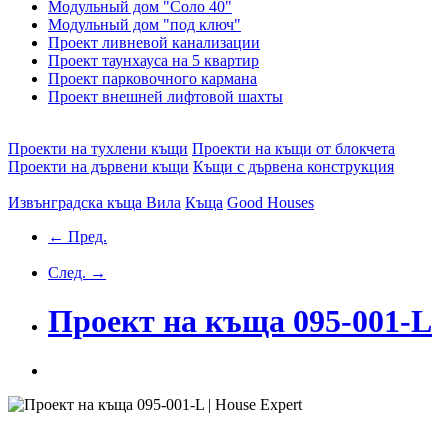
Модульный дом "Соло 40"
Модульный дом "под ключ"
Проект ливневой канализации
Проект таунхауса на 5 квартир
Проект парковочного кармана
Проект внешней лифтовой шахты
Проекти на тухлени къщи
Проекти на къщи от блокчета
Проекти на дървени къщи
Къщи с дървена конструкция
Извънградска къща
Вила
Къща
Good Houses
← Пред.
След. →
Проект на къща 095-001-L