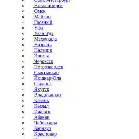
Новосибирск
Омск
Майкоп
Грозный
Уфа
Улан-Удэ
Махачкала
Назрань
Нальчик
Элиста
Черкесск
Петрозаводск
Сыктывкар
Йошкар-Ола
Саранск
Якутск
Владикавказ
Казань
Кызыл
Ижевск
Абакан
Чебоксары
Барнаул
Краснодар