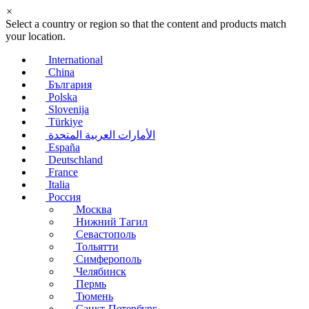
×
Select a country or region so that the content and products match
your location.
International
China
България
Polska
Slovenija
Türkiye
الأمارات العربية المتحدة
España
Deutschland
France
Italia
Россия
Москва
Нижний Тагил
Севастополь
Тольятти
Симферополь
Челябинск
Пермь
Тюмень
Санкт-Петербург