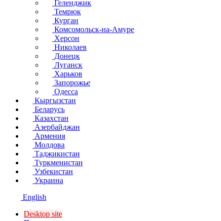
Геленджик
Темрюк
Курган
Комсомольск-на-Амуре
Херсон
Николаев
Донецк
Луганск
Харьков
Запорожье
Одесса
Кыргызстан
Беларусь
Казахстан
Азербайджан
Армения
Молдова
Таджикистан
Туркменистан
Узбекистан
Украина
English
Desktop site