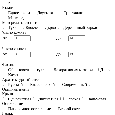
Етажи
Едноетажни
Двуетажни
Триетажни
Мансарда
Материал за стените
Тухла
Блокче
Дърво
Деревянный каркас
Число комнат
от
до
Число спален
от
до
Фасада
Облицовочный тухла
Декоративная мазилка
Дърво
Камень
Архитектурный стиль
Русский
Классический
Современный
Оригинальный
Крыша
Односкатная
Двускатная
Плоская
Вальмовая
Остекление
Панорамное остекление
Второй свет
Гараж