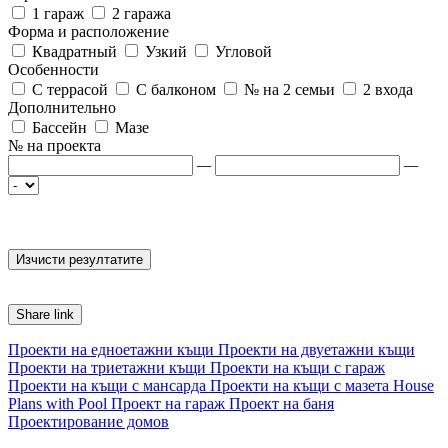
1 гараж
2 гаража
Форма и расположение
Квадратный
Узкий
Угловой
Особенности
С террасой
С балконом
№ на 2 семьи
2 входа
Дополнительно
Бассейн
Мазе
№ на проекта
—
—
Share link
Проекти на едноетажни къщи
Проекти на двуетажни къщи
Проекти на триетажни къщи
Проекти на къщи с гараж
Проекти на къщи с мансарда
Проекти на къщи с мазета
House
Plans with Pool
Проект на гараж
Проект на баня
Проектирование домов