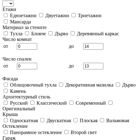
Етажи
Едноетажни
Двуетажни
Триетажни
Мансарда
Материал за стените
Тухла
Блокче
Дърво
Деревянный каркас
Число комнат
от
до
Число спален
от
до
Фасада
Облицовочный тухла
Декоративная мазилка
Дърво
Камень
Архитектурный стиль
Русский
Классический
Современный
Оригинальный
Крыша
Односкатная
Двускатная
Плоская
Вальмовая
Остекление
Панорамное остекление
Второй свет
Гараж