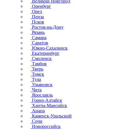
Великий Новгород
Оренбург
Орел
Пенза
Псков
Ростов-на-Дону
Рязань
Самара
Саратов
Южно-Сахалинск
Екатеринбург
Смоленск
Тамбов
Тверь
Томск
Тула
Ульяновск
Чита
Ярославль
Горно-Алтайск
Ханты-Мансийск
Анапа
Каменск-Уральский
Сочи
Новороссийск