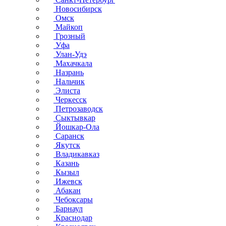
Новосибирск
Омск
Майкоп
Грозный
Уфа
Улан-Удэ
Махачкала
Назрань
Нальчик
Элиста
Черкесск
Петрозаводск
Сыктывкар
Йошкар-Ола
Саранск
Якутск
Владикавказ
Казань
Кызыл
Ижевск
Абакан
Чебоксары
Барнаул
Краснодар