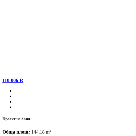
110-006-R
Проект на баня
2
Обща площ:
144,18 m