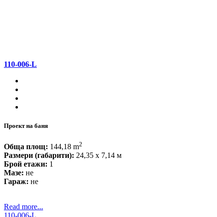
110-006-L
Проект на баня
2
Обща площ:
144,18 m
Размери (габарити):
24,35 x 7,14 м
Брой етажи:
1
Мазе:
не
Гараж:
не
Read more...
110-006-L