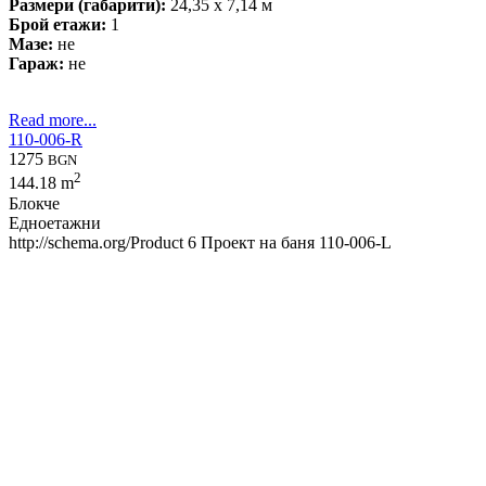
Размери (габарити):
24,35 x 7,14 м
Брой етажи:
1
Мазе:
не
Гараж:
не
Read more...
110-006-R
1275
BGN
2
144.18 m
Блокче
Едноетажни
http://schema.org/Product
6
Проект на баня 110-006-L