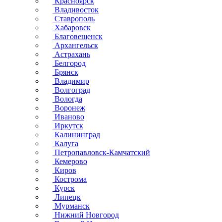
Красноярск
Владивосток
Ставрополь
Хабаровск
Благовещенск
Архангельск
Астрахань
Белгород
Брянск
Владимир
Волгоград
Вологда
Воронеж
Иваново
Иркутск
Калининград
Калуга
Петропавловск-Камчатский
Кемерово
Киров
Кострома
Курск
Липецк
Мурманск
Нижний Новгород