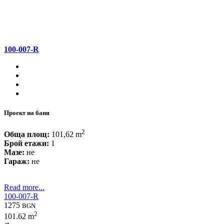
100-007-R
Проект на баня
2
Обща площ:
101,62 m
Брой етажи:
1
Мазе:
не
Гараж:
не
Read more...
100-007-R
1275
BGN
2
101.62 m