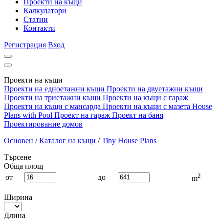
Проекти на къщи
Калкулатори
Статии
Контакти
Регистрация
Вход
Проекти на къщи
Проекти на едноетажни къщи
Проекти на двуетажни къщи
Проекти на триетажни къщи
Проекти на къщи с гараж
Проекти на къщи с мансарда
Проекти на къщи с мазета
House
Plans with Pool
Проект на гараж
Проект на баня
Проектирование домов
Основен
/
Каталог на къщи
/
Tiny House Plans
Търсене
Обща площ
2
от
до
m
Ширина
Длина