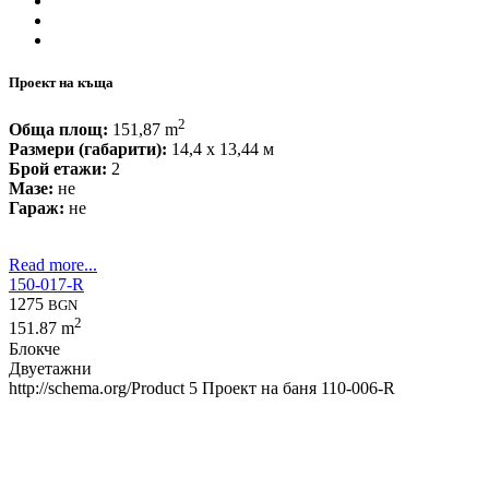
Проект на къща
2
Обща площ:
151,87 m
Размери (габарити):
14,4 x 13,44 м
Брой етажи:
2
Мазе:
не
Гараж:
не
Read more...
150-017-R
1275
BGN
2
151.87 m
Блокче
Двуетажни
http://schema.org/Product
5
Проект на баня 110-006-R