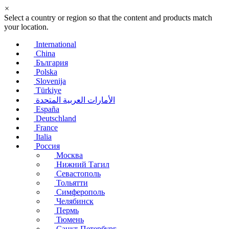
×
Select a country or region so that the content and products match
your location.
International
China
България
Polska
Slovenija
Türkiye
الأمارات العربية المتحدة
España
Deutschland
France
Italia
Россия
Москва
Нижний Тагил
Севастополь
Тольятти
Симферополь
Челябинск
Пермь
Тюмень
Санкт-Петербург