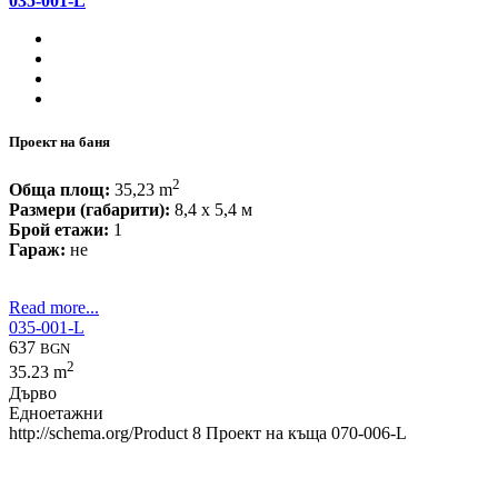
035-001-L
Проект на баня
2
Обща площ:
35,23 m
Размери (габарити):
8,4 x 5,4 м
Брой етажи:
1
Гараж:
не
Read more...
035-001-L
637
BGN
2
35.23 m
Дърво
Едноетажни
http://schema.org/Product
8
Проект на къща 070-006-L