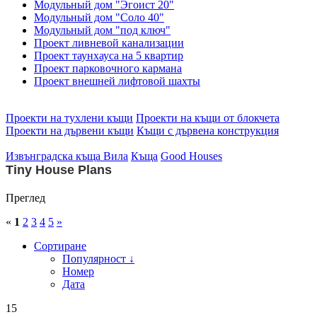
Модульный дом "Эгоист 20"
Модульный дом "Соло 40"
Модульный дом "под ключ"
Проект ливневой канализации
Проект таунхауса на 5 квартир
Проект парковочного кармана
Проект внешней лифтовой шахты
Проекти на тухлени къщи
Проекти на къщи от блокчета
Проекти на дървени къщи
Къщи с дървена конструкция
Извънградска къща
Вила
Къща
Good Houses
Tiny House Plans
Преглед
«
1
2
3
4
5
»
Сортиране
Популярност ↓
Номер
Дата
15