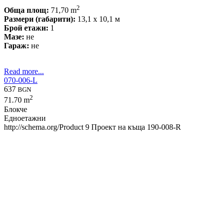
2
Обща площ:
71,70 m
Размери (габарити):
13,1 x 10,1 м
Брой етажи:
1
Мазе:
не
Гараж:
не
Read more...
070-006-L
637
BGN
2
71.70 m
Блокче
Едноетажни
http://schema.org/Product
9
Проект на къща 190-008-R