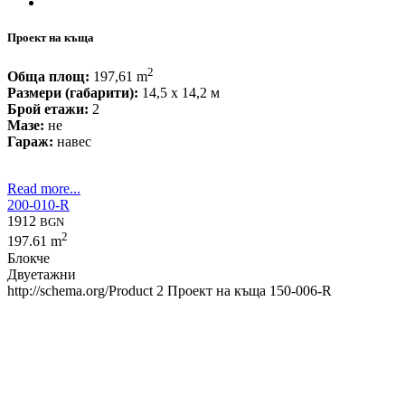
Проект на къща
2
Обща площ:
197,61 m
Размери (габарити):
14,5 x 14,2 м
Брой етажи:
2
Мазе:
не
Гараж:
навес
Read more...
200-010-R
1912
BGN
2
197.61 m
Блокче
Двуетажни
http://schema.org/Product
2
Проект на къща 150-006-R