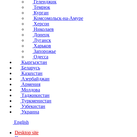
Геленджик
Темрюк
Курган
Комсомольск-на-Амуре
Херсон
Николаев
Донецк
Луганск
Харьков
Запорожье
Одесса
Кыргызстан
Беларусь
Казахстан
Азербайджан
Армения
Молдова
Таджикистан
Туркменистан
Узбекистан
Украина
English
Desktop site