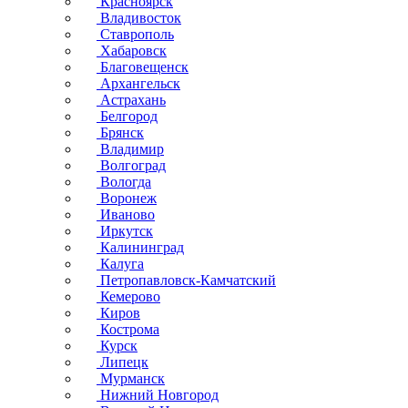
Красноярск
Владивосток
Ставрополь
Хабаровск
Благовещенск
Архангельск
Астрахань
Белгород
Брянск
Владимир
Волгоград
Вологда
Воронеж
Иваново
Иркутск
Калининград
Калуга
Петропавловск-Камчатский
Кемерово
Киров
Кострома
Курск
Липецк
Мурманск
Нижний Новгород