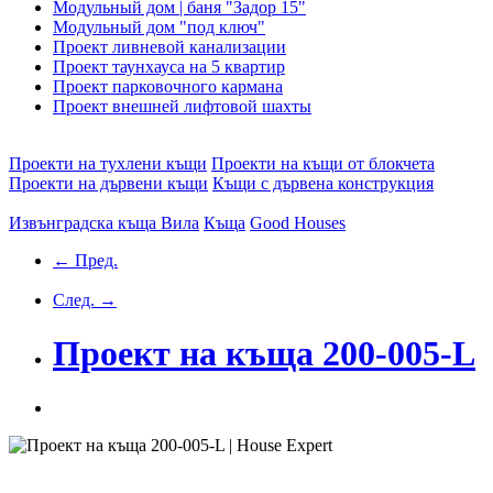
Модульный дом | баня "Задор 15"
Модульный дом "под ключ"
Проект ливневой канализации
Проект таунхауса на 5 квартир
Проект парковочного кармана
Проект внешней лифтовой шахты
Проекти на тухлени къщи
Проекти на къщи от блокчета
Проекти на дървени къщи
Къщи с дървена конструкция
Извънградска къща
Вила
Къща
Good Houses
← Пред.
След. →
Проект на къща 200-005-L