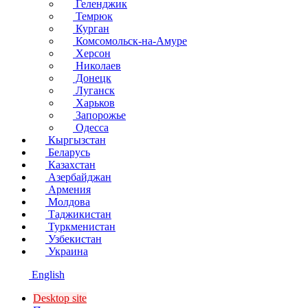
Геленджик
Темрюк
Курган
Комсомольск-на-Амуре
Херсон
Николаев
Донецк
Луганск
Харьков
Запорожье
Одесса
Кыргызстан
Беларусь
Казахстан
Азербайджан
Армения
Молдова
Таджикистан
Туркменистан
Узбекистан
Украина
English
Desktop site