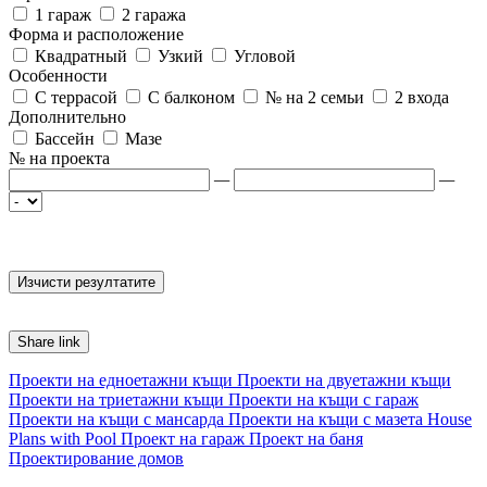
1 гараж
2 гаража
Форма и расположение
Квадратный
Узкий
Угловой
Особенности
С террасой
С балконом
№ на 2 семьи
2 входа
Дополнительно
Бассейн
Мазе
№ на проекта
—
—
Share link
Проекти на едноетажни къщи
Проекти на двуетажни къщи
Проекти на триетажни къщи
Проекти на къщи с гараж
Проекти на къщи с мансарда
Проекти на къщи с мазета
House
Plans with Pool
Проект на гараж
Проект на баня
Проектирование домов