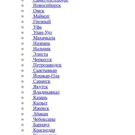
Новосибирск
Омск
Майкоп
Грозный
Уфа
Улан-Удэ
Махачкала
Назрань
Нальчик
Элиста
Черкесск
Петрозаводск
Сыктывкар
Йошкар-Ола
Саранск
Якутск
Владикавказ
Казань
Кызыл
Ижевск
Абакан
Чебоксары
Барнаул
Краснодар