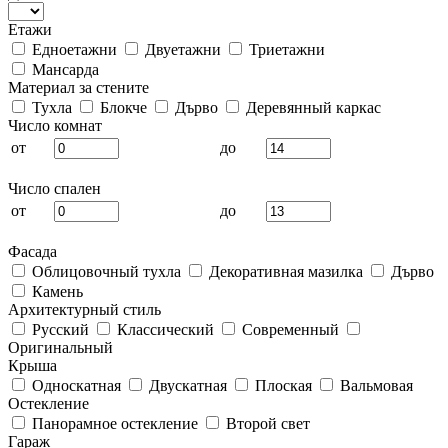
Етажи
Едноетажни
Двуетажни
Триетажни
Мансарда
Материал за стените
Тухла
Блокче
Дърво
Деревянный каркас
Число комнат
от
до
Число спален
от
до
Фасада
Облицовочный тухла
Декоративная мазилка
Дърво
Камень
Архитектурный стиль
Русский
Классический
Современный
Оригинальный
Крыша
Односкатная
Двускатная
Плоская
Вальмовая
Остекление
Панорамное остекление
Второй свет
Гараж