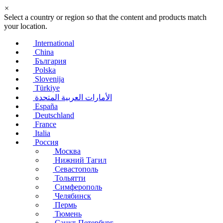
×
Select a country or region so that the content and products match
your location.
International
China
България
Polska
Slovenija
Türkiye
الأمارات العربية المتحدة
España
Deutschland
France
Italia
Россия
Москва
Нижний Тагил
Севастополь
Тольятти
Симферополь
Челябинск
Пермь
Тюмень
Санкт-Петербург