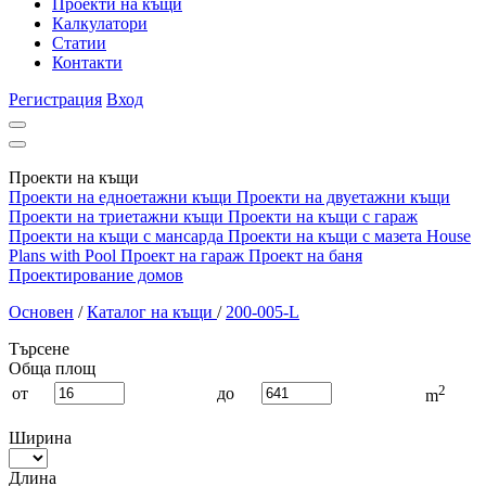
Проекти на къщи
Калкулатори
Статии
Контакти
Регистрация
Вход
Проекти на къщи
Проекти на едноетажни къщи
Проекти на двуетажни къщи
Проекти на триетажни къщи
Проекти на къщи с гараж
Проекти на къщи с мансарда
Проекти на къщи с мазета
House
Plans with Pool
Проект на гараж
Проект на баня
Проектирование домов
Основен
/
Каталог на къщи
/
200-005-L
Търсене
Обща площ
2
от
до
m
Ширина
Длина