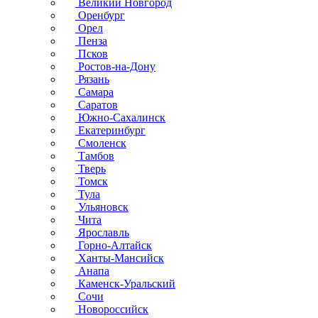
Великий Новгород
Оренбург
Орел
Пенза
Псков
Ростов-на-Дону
Рязань
Самара
Саратов
Южно-Сахалинск
Екатеринбург
Смоленск
Тамбов
Тверь
Томск
Тула
Ульяновск
Чита
Ярославль
Горно-Алтайск
Ханты-Мансийск
Анапа
Каменск-Уральский
Сочи
Новороссийск