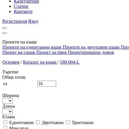
Калкулатори
Статии
Контакти
Регистрация
Вход
Проекти на къщи
Проекти на едноетажни къщи
Проекти на двуетажни къщи
Про
Проект на гараж
Проект на баня
Проектирование домов
Основен
/
Каталог на къщи
/
180-004-L
Търсене
Обща площ
от
Ширина
Длина
Етажи
Едноетажни
Двуетажни
Триетажни
Мансарда