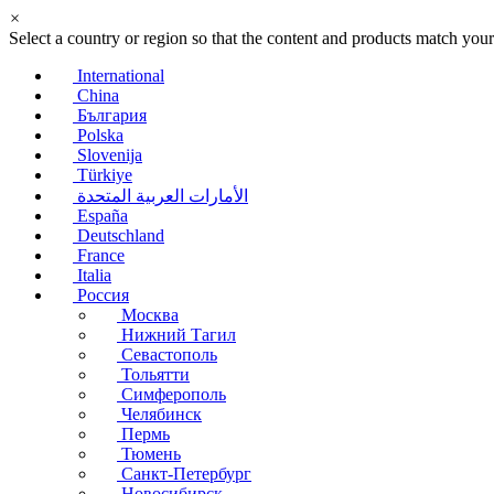
×
Select a country or region so that the content and products match your
International
China
България
Polska
Slovenija
Türkiye
الأمارات العربية المتحدة
España
Deutschland
France
Italia
Россия
Москва
Нижний Тагил
Севастополь
Тольятти
Симферополь
Челябинск
Пермь
Тюмень
Санкт-Петербург
Новосибирск