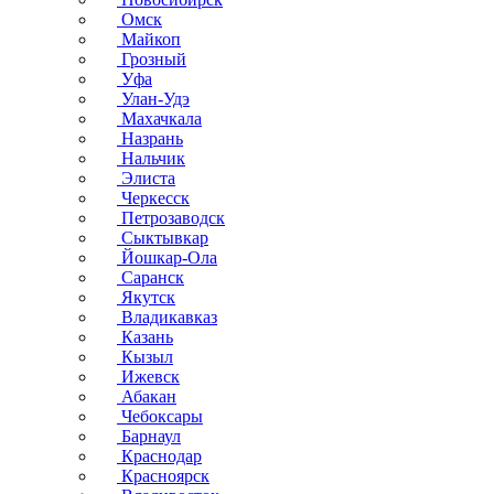
Омск
Майкоп
Грозный
Уфа
Улан-Удэ
Махачкала
Назрань
Нальчик
Элиста
Черкесск
Петрозаводск
Сыктывкар
Йошкар-Ола
Саранск
Якутск
Владикавказ
Казань
Кызыл
Ижевск
Абакан
Чебоксары
Барнаул
Краснодар
Красноярск