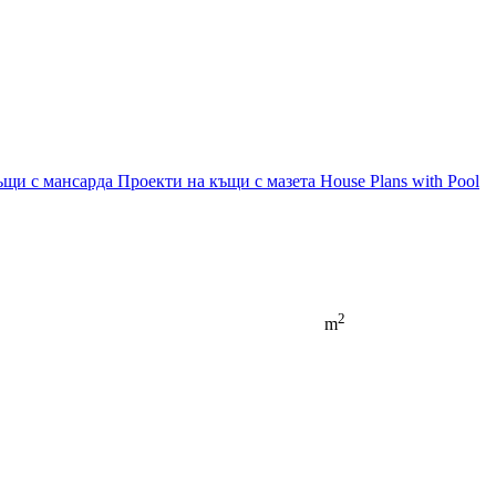
ъщи с мансарда
Проекти на къщи с мазета
House Plans with Pool
2
m