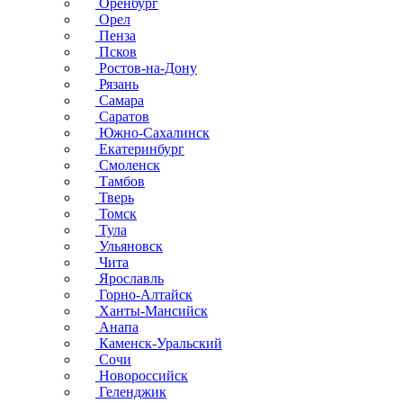
Оренбург
Орел
Пенза
Псков
Ростов-на-Дону
Рязань
Самара
Саратов
Южно-Сахалинск
Екатеринбург
Смоленск
Тамбов
Тверь
Томск
Тула
Ульяновск
Чита
Ярославль
Горно-Алтайск
Ханты-Мансийск
Анапа
Каменск-Уральский
Сочи
Новороссийск
Геленджик