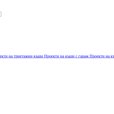
екти на триетажни къщи
Проекти на къщи с гараж
Проекти на к