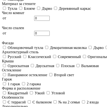
Материал за стените
Тухла
Блокче
Дърво
Деревянный каркас
Число комнат
от
Число спален
от
Фасада
Облицовочный тухла
Декоративная мазилка
Дърво
Архитектурный стиль
Русский
Классический
Современный
Оригиналь
Крыша
Односкатная
Двускатная
Плоская
Вальмовая
Остекление
Панорамное остекление
Второй свет
Гараж
1 гараж
2 гаража
Форма и расположение
Квадратный
Узкий
Угловой
Особенности
С террасой
С балконом
№ на 2 семьи
2 входа
Дополнительно