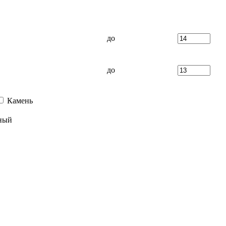
до
до
Камень
ный