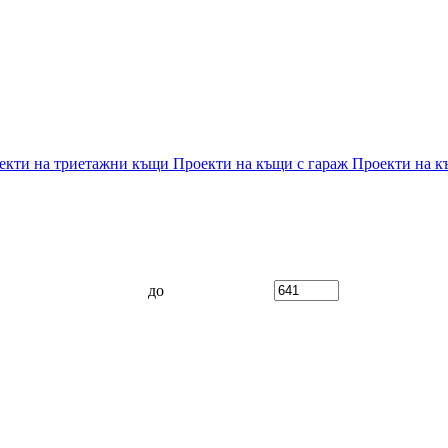
екти на триетажни къщи
Проекти на къщи с гараж
Проекти на к
до