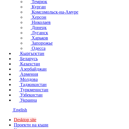
Темрюк
Курган
Комсомольск-на-Амуре
Херсон
Николаев
Донецк
Луганск
Харьков
Запорожье
Одесса
Кыргызстан
Беларусь
Казахстан
Азербайджан
Армения
Молдова
Таджикистан
Туркменистан
Узбекистан
Украина
English
Desktop site
Проекти на къщи