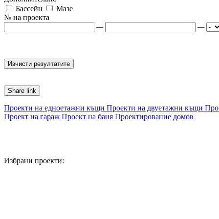
Бассейн
Мазе
№ на проекта
—
—
Share link
Проекти на едноетажни къщи
Проекти на двуетажни къщи
Про
Проект на гараж
Проект на баня
Проектирование домов
Избрани проекти: