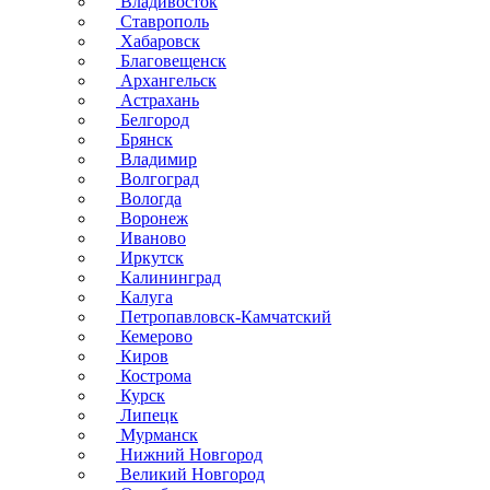
Владивосток
Ставрополь
Хабаровск
Благовещенск
Архангельск
Астрахань
Белгород
Брянск
Владимир
Волгоград
Вологда
Воронеж
Иваново
Иркутск
Калининград
Калуга
Петропавловск-Камчатский
Кемерово
Киров
Кострома
Курск
Липецк
Мурманск
Нижний Новгород
Великий Новгород