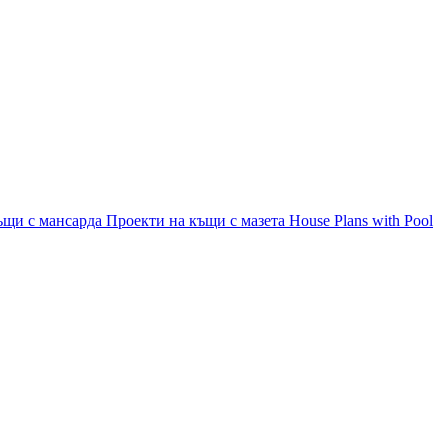
ъщи с мансарда
Проекти на къщи с мазета
House Plans with Pool