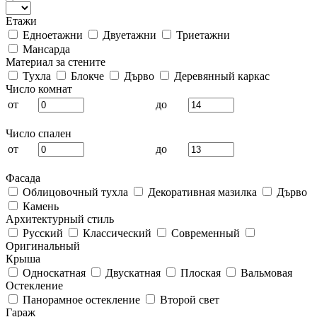
Етажи
Едноетажни
Двуетажни
Триетажни
Мансарда
Материал за стените
Тухла
Блокче
Дърво
Деревянный каркас
Число комнат
от
до
Число спален
от
до
Фасада
Облицовочный тухла
Декоративная мазилка
Дърво
Камень
Архитектурный стиль
Русский
Классический
Современный
Оригинальный
Крыша
Односкатная
Двускатная
Плоская
Вальмовая
Остекление
Панорамное остекление
Второй свет
Гараж