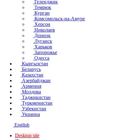
Геленджик
Темрюк
Курган
Комсомольск-на-Амуре
Херсон
Николаев
Донецк
Луганск
Харьков
Запорожье
Одесса
Кыргызстан
Беларусь
Казахстан
Азербайджан
Армения
Молдова
Таджикистан
Туркменистан
Узбекистан
Украина
English
Desktop site