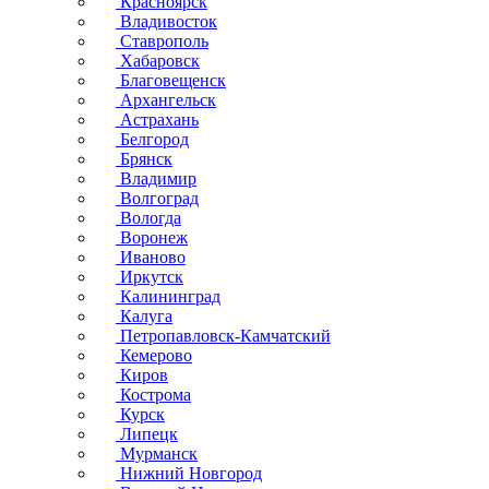
Красноярск
Владивосток
Ставрополь
Хабаровск
Благовещенск
Архангельск
Астрахань
Белгород
Брянск
Владимир
Волгоград
Вологда
Воронеж
Иваново
Иркутск
Калининград
Калуга
Петропавловск-Камчатский
Кемерово
Киров
Кострома
Курск
Липецк
Мурманск
Нижний Новгород