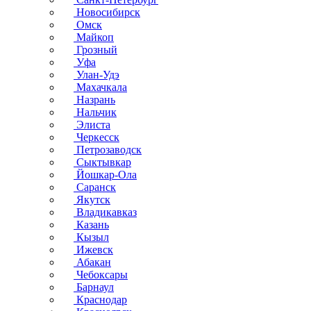
Новосибирск
Омск
Майкоп
Грозный
Уфа
Улан-Удэ
Махачкала
Назрань
Нальчик
Элиста
Черкесск
Петрозаводск
Сыктывкар
Йошкар-Ола
Саранск
Якутск
Владикавказ
Казань
Кызыл
Ижевск
Абакан
Чебоксары
Барнаул
Краснодар