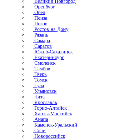
Великий Новгород
Оренбург
Орел
Пенза
Псков
Ростов-на-Дону
Рязань
Самара
Саратов
Южно-Сахалинск
Екатеринбург
Смоленск
Тамбов
Тверь
Томск
Тула
Ульяновск
Чита
Ярославль
Горно-Алтайск
Ханты-Мансийск
Анапа
Каменск-Уральский
Сочи
Новороссийск