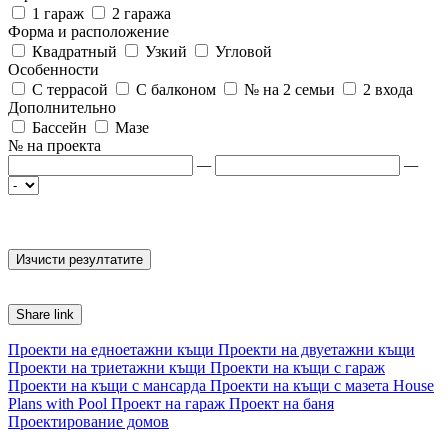
1 гараж
2 гаража
Форма и расположение
Квадратный
Узкий
Угловой
Особенности
С террасой
С балконом
№ на 2 семьи
2 входа
Дополнительно
Бассейн
Мазе
№ на проекта
—
—
Share link
Проекти на едноетажни къщи
Проекти на двуетажни къщи
Проекти на триетажни къщи
Проекти на къщи с гараж
Проекти на къщи с мансарда
Проекти на къщи с мазета
House
Plans with Pool
Проект на гараж
Проект на баня
Проектирование домов