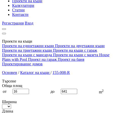
Проекти на къщи
Калкулатори
Статии
Контакти
Регистрация
Вход
Проекти на къщи
Проекти на едноетажни къщи
Проекти на двуетажни къщи
Проекти на триетажни къщи
Проекти на къщи с гараж
Проекти на къщи с мансарда
Проекти на къщи с мазета
House
Plans with Pool
Проект на гараж
Проект на баня
Проектирование домов
Основен
/
Каталог на къщи
/
155-008-R
Търсене
Обща площ
2
от
до
m
Ширина
Длина