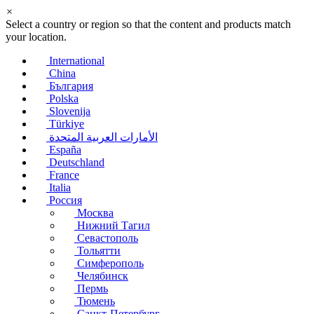
×
Select a country or region so that the content and products match
your location.
International
China
България
Polska
Slovenija
Türkiye
الأمارات العربية المتحدة
España
Deutschland
France
Italia
Россия
Москва
Нижний Тагил
Севастополь
Тольятти
Симферополь
Челябинск
Пермь
Тюмень
Санкт-Петербург