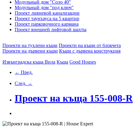
Модульный дом "Соло 40"
Модульный дом "под ключ"
Проект ливневой канализации
Проект таунхауса на 5 квартир
Проект парковочного кармана
Проект внешней лифтовой шахты
Проекти на тухлени къщи
Проекти на къщи от блокчета
Проекти на дървени къщи
Къщи с дървена конструкция
Извънградска къща
Вила
Къща
Good Houses
← Пред.
След. →
Проект на къща 155-008-R